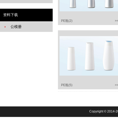
PE双层瓶
PETG小样瓶
资料下载
PE方瓶
PE瓶(2)
>
PETG瓶
公模册
粉底液瓶
PETG平肩瓶
PE瓶(5)
>
Copyright © 2014-